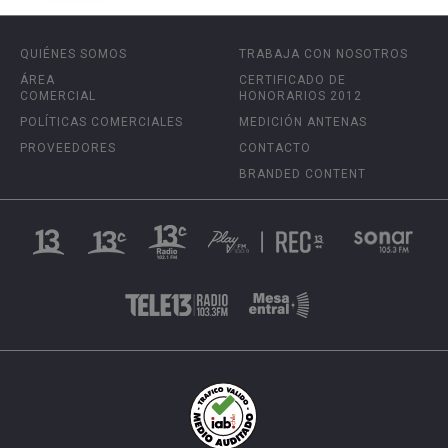
QUIÉNES SOMOS
TRABAJA CON NOSOTROS
ÁREA
CERTIFICADO DE
COMERCIAL
HONORARIOS 2012
POLÍTICAS COMERCIALES
MEDICIÓN ANTENAS
PROVEEDORES
CONTACTO
BRANDED CONTENT