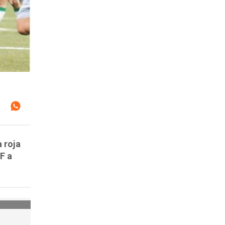
 roja
F a