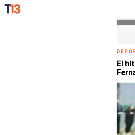
DEPO
El hi
Ferna