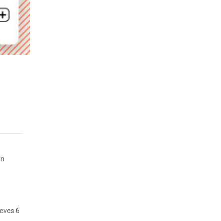
en
ueves 6