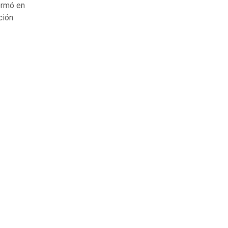
ormó en
ción