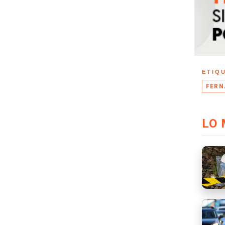
ETIQ
FERN
LO 