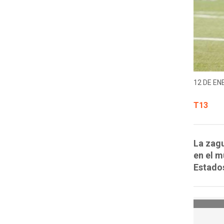
12 DE EN
T13
La zagu
en el m
Estados