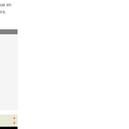
que en
os,