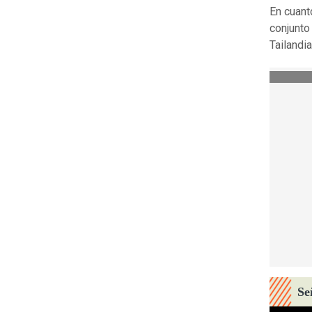
En cuanto
conjunto
Tailandi
Se