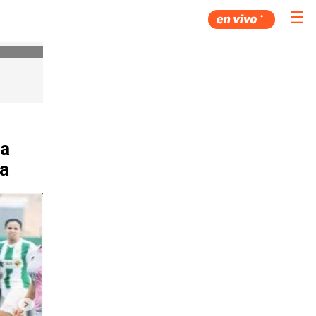
☰
na
ña