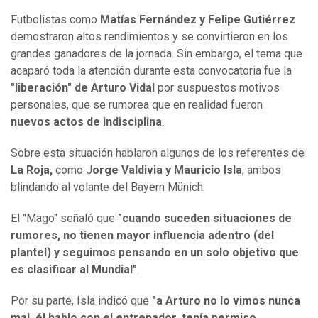
Futbolistas como
Matías Fernández y Felipe Gutiérrez
demostraron altos rendimientos y se convirtieron en los
grandes ganadores de la jornada. Sin embargo, el tema que
acaparó toda la atención durante esta convocatoria fue la
"liberación" de Arturo Vidal
por suspuestos motivos
personales, que se rumorea que en realidad fueron
nuevos actos de indisciplina
.
Sobre esta situación hablaron algunos de los referentes de
La Roja,
como J
orge Valdivia y Mauricio Isla
, ambos
blindando al volante del Bayern Münich.
El "Mago" señaló que
"cuando suceden situaciones de
rumores, no tienen mayor influencia adentro (del
plantel) y seguimos pensando en un solo objetivo que
es clasificar al Mundial"
.
Por su parte, Isla indicó que
"a Arturo no lo vimos nunca
mal, él hablo con el entrenador, tenía permiso