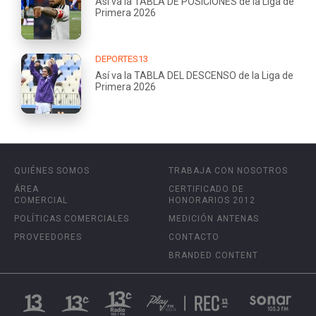
Así va la TABLA DE POSICIONES de la Liga de
Primera 2026
DEPORTES13
Así va la TABLA DEL DESCENSO de la Liga de
Primera 2026
QUIÉNES SOMOS
TRABAJA CON NOSOTROS
ÁREA
CERTIFICADO DE
COMERCIAL
HONORARIOS 2012
POLÍTICAS COMERCIALES
MEDICIÓN ANTENAS
PROVEEDORES
CONTACTO
BRANDED CONTENT