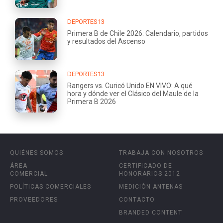
DEPORTES13
Primera B de Chile 2026: Calendario, partidos
y resultados del Ascenso
DEPORTES13
Rangers vs. Curicó Unido EN VIVO: A qué
hora y dónde ver el Clásico del Maule de la
Primera B 2026
QUIÉNES SOMOS
TRABAJA CON NOSOTROS
ÁREA
CERTIFICADO DE
COMERCIAL
HONORARIOS 2012
POLÍTICAS COMERCIALES
MEDICIÓN ANTENAS
PROVEEDORES
CONTACTO
BRANDED CONTENT