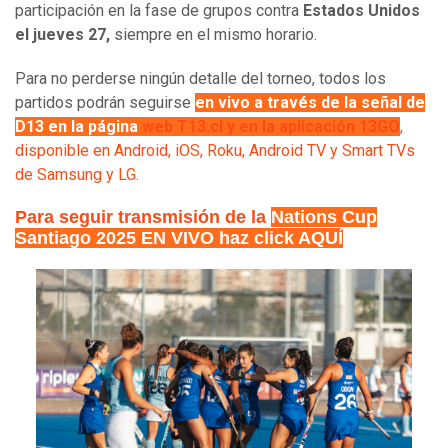
participación en la fase de grupos contra
Estados Unidos
el jueves 27,
siempre en el mismo horario.
Para no perderse ningún detalle del torneo, todos los
partidos podrán seguirse
en vivo a través de la señal de
D13
en la página
web
T13.cl
y en la aplicación
13GO
,
disponible en Android, iOS, Roku, Android TV y Smart TVs
de Samsung y LG.
Para seguir transmisión de la
Nations Cup
Santiago 2025 EN VIVO haz click AQUÍ