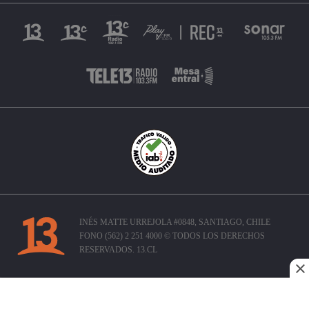
INÉS MATTE URREJOLA #0848, SANTIAGO, CHILE
FONO (562) 2 251 4000 © TODOS LOS DERECHOS
RESERVADOS. 13.CL