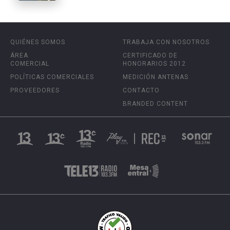
QUIÉNES SOMOS
TRABAJA CON NOSOTROS
ÁREA
CERTIFICADO DE
COMERCIAL
HONORARIOS 2012
POLÍTICAS COMERCIALES
MEDICIÓN ANTENAS
PROVEEDORES
CONTACTO
BRANDED CONTENT