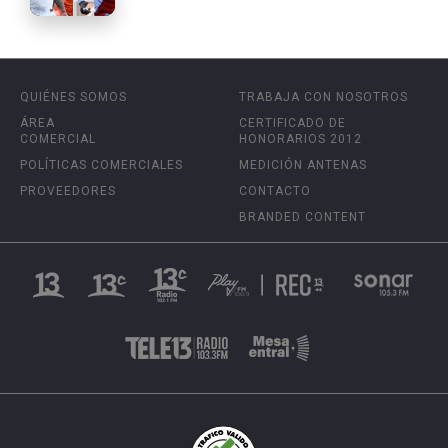
QUIÉNES SOMOS
TRABAJA CON NOSOTROS
ÁREA
CERTIFICADO DE
COMERCIAL
HONORARIOS 2012
POLÍTICAS COMERCIALES
MEDICIÓN ANTENAS
PROVEEDORES
CONTACTO
BRANDED CONTENT