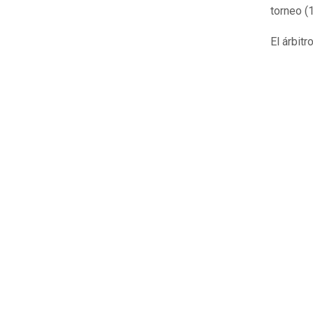
torneo (
El árbitr