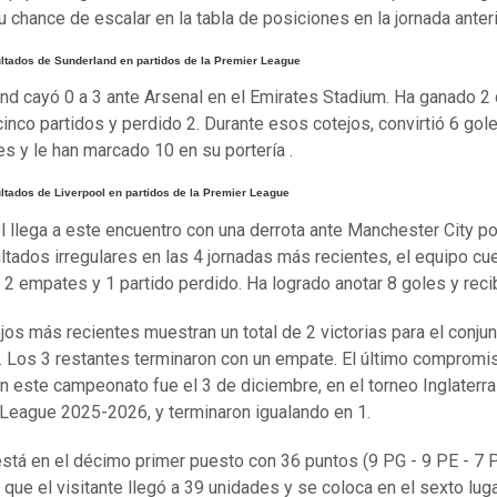
u chance de escalar en la tabla de posiciones en la jornada anteri
ultados de Sunderland en partidos de la Premier League
nd cayó 0 a 3 ante Arsenal en el Emirates Stadium. Ha ganado 2
cinco partidos y perdido 2. Durante esos cotejos, convirtió 6 gol
s y le han marcado 10 en su portería .
ltados de Liverpool en partidos de la Premier League
l llega a este encuentro con una derrota ante Manchester City por
ltados irregulares en las 4 jornadas más recientes, el equipo cu
o, 2 empates y 1 partido perdido. Ha logrado anotar 8 goles y reci
jos más recientes muestran un total de 2 victorias para el conju
e. Los 3 restantes terminaron con un empate. El último compromi
 este campeonato fue el 3 de diciembre, en el torneo Inglaterra
League 2025-2026, y terminaron igualando en 1.
 está en el décimo primer puesto con 36 puntos (9 PG - 9 PE - 7 
 que el visitante llegó a 39 unidades y se coloca en el sexto luga