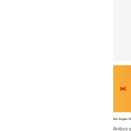
Así llegan S
Ambos eq