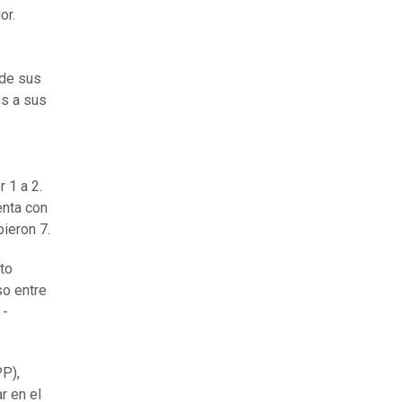
or.
 de sus
es a sus
 1 a 2.
enta con
bieron 7.
nto
so entre
 -
PP),
r en el