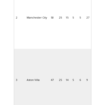
2
Manchester City
50
25
15
5
5
27
3
Aston Villa
47
25
14
5
6
9