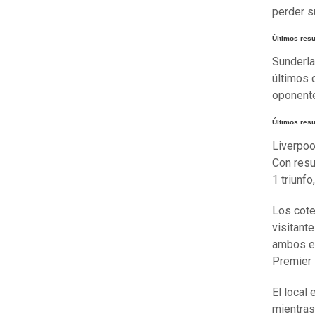
perder s
Últimos res
Sunderla
últimos 
oponente
Últimos resu
Liverpoo
Con resu
1 triunf
Los cote
visitant
ambos en
Premier 
El local
mientras