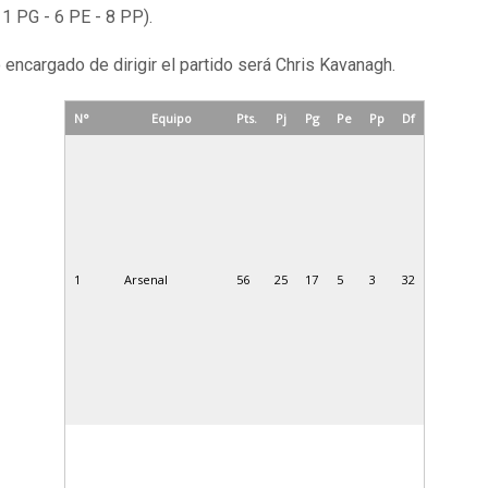
11 PG - 6 PE - 8 PP).
o encargado de dirigir el partido será Chris Kavanagh.
N°
Equipo
Pts.
Pj
Pg
Pe
Pp
Df
1
Arsenal
56
25
17
5
3
32