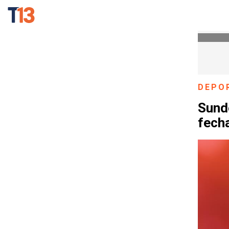
DEPO
Sunde
fech