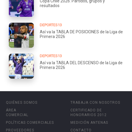
Copa Chile 2026: Partidos, grupos y
resultados
DEPORTES13
Así va la TABLA DE POSICIONES de la Liga de
Primera 2026
DEPORTES13
Así va la TABLA DEL DESCENSO de la Liga de
Primera 2026
QUIÉNES SOMOS
TRABAJA CON NOSOTROS
ÁREA
CERTIFICADO DE
COMERCIAL
HONORARIOS 2012
POLÍTICAS COMERCIALES
MEDICIÓN ANTENAS
PROVEEDORES
CONTACTO