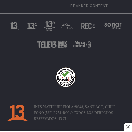
BRANDED CONTENT
INÉS MATTE URREJOLA #0848, SANTIAGO, CHILE
FONO (562) 2 251 4000 © TODOS LOS DERECHOS
RESERVADOS. 13.CL