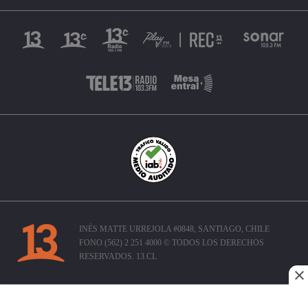
INÉS MATTE URREJOLA #0848, SANTIAGO, CHILE
FONO (562) 2 251 4000 © TODOS LOS DERECHOS
RESERVADOS. 13.CL