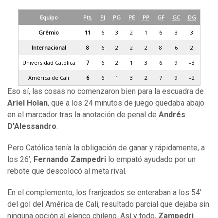
Equipo
Pts.
PJ
PG
PE
PP
GF
GC
DG
Grêmio
11
6
3
2
1
6
3
3
Internacional
8
6
2
2
2
8
6
2
Universidad Católica
7
6
2
1
3
6
9
–3
América de Cali
6
6
1
3
2
7
9
–2
Eso sí, las cosas no comenzaron bien para la escuadra de
Ariel Holan
, que a los 24 minutos de juego quedaba abajo
en el marcador tras la anotación de penal de
Andrés
D'Alessandro
.
Pero Católica tenía la obligación de ganar y rápidamente, a
los 26’,
Fernando Zampedri
lo empató ayudado por un
rebote que descolocó al meta rival.
En el complemento, los franjeados se enteraban a los 54’
del gol del América de Cali, resultado parcial que dejaba sin
ninguna opción al elenco chileno. Así y todo,
Zampedri