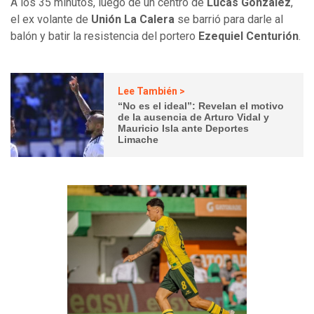
A los 35 minutos, luego de un centro de
Lucas González
,
el ex volante de
Unión La Calera
se barrió para darle al
balón y batir la resistencia del portero
Ezequiel Centurión
.
Lee También >
“No es el ideal”: Revelan el motivo
de la ausencia de Arturo Vidal y
Mauricio Isla ante Deportes
Limache