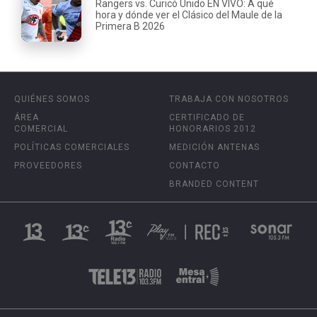
Rangers vs. Curicó Unido EN VIVO: A qué
hora y dónde ver el Clásico del Maule de la
Primera B 2026
QUIÉNES SOMOS
TRABAJA CON NOSOTROS
ÁREA
CERTIFICADO DE
COMERCIAL
HONORARIOS 2012
POLÍTICAS COMERCIALES
MEDICIÓN ANTENAS
PROVEEDORES
CONTACTO
BRANDED CONTENT