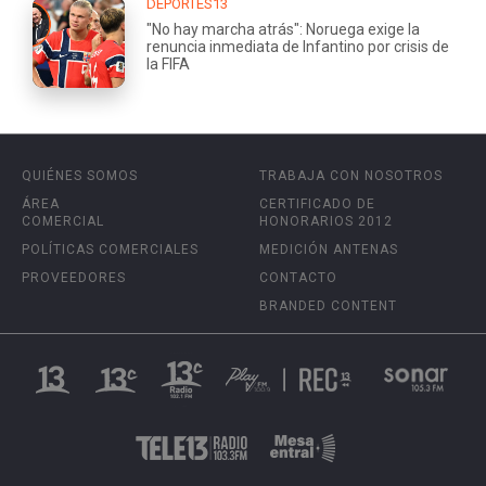
DEPORTES13
"No hay marcha atrás": Noruega exige la
renuncia inmediata de Infantino por crisis de
la FIFA
QUIÉNES SOMOS
TRABAJA CON NOSOTROS
ÁREA
CERTIFICADO DE
COMERCIAL
HONORARIOS 2012
POLÍTICAS COMERCIALES
MEDICIÓN ANTENAS
PROVEEDORES
CONTACTO
BRANDED CONTENT