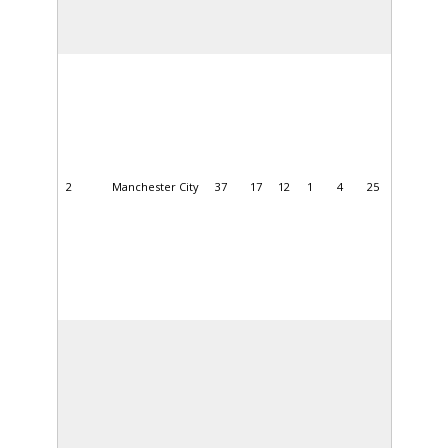
2
Manchester City
37
17
12
1
4
25