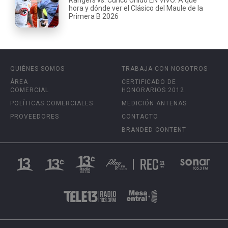
hora y dónde ver el Clásico del Maule de la
Primera B 2026
QUIÉNES SOMOS
TRABAJA CON NOSOTROS
ÁREA
CERTIFICADO DE
COMERCIAL
HONORARIOS 2012
POLÍTICAS COMERCIALES
MEDICIÓN ANTENAS
PROVEEDORES
CONTACTO
BRANDED CONTENT