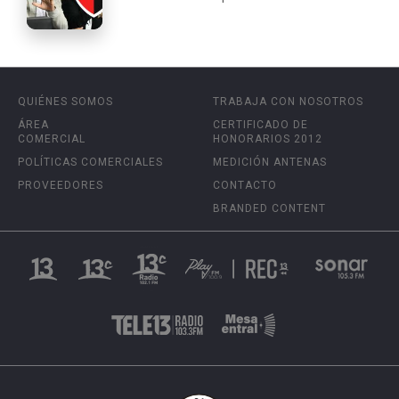
QUIÉNES SOMOS
TRABAJA CON NOSOTROS
ÁREA
CERTIFICADO DE
COMERCIAL
HONORARIOS 2012
POLÍTICAS COMERCIALES
MEDICIÓN ANTENAS
PROVEEDORES
CONTACTO
BRANDED CONTENT