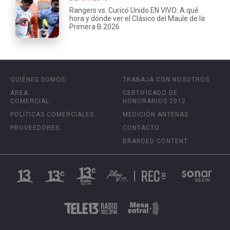
Rangers vs. Curicó Unido EN VIVO: A qué
hora y dónde ver el Clásico del Maule de la
Primera B 2026
QUIÉNES SOMOS
TRABAJA CON NOSOTROS
ÁREA
CERTIFICADO DE
COMERCIAL
HONORARIOS 2012
POLÍTICAS COMERCIALES
MEDICIÓN ANTENAS
PROVEEDORES
CONTACTO
BRANDED CONTENT