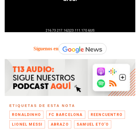
Síguenos en
ETIQUETAS DE ESTA NOTA
RONALDINHO
FC BARCELONA
REENCUENTRO
LIONEL MESSI
ABRAZO
SAMUEL ETO’O