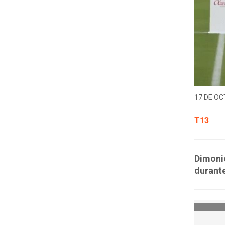
17 DE OC
T13
Dimonió
durante