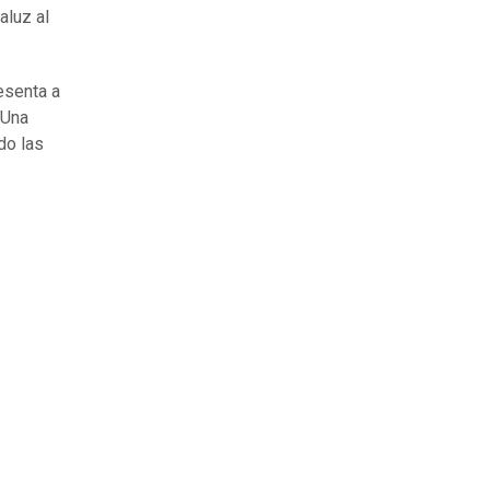
aluz al
esenta a
 Una
do las