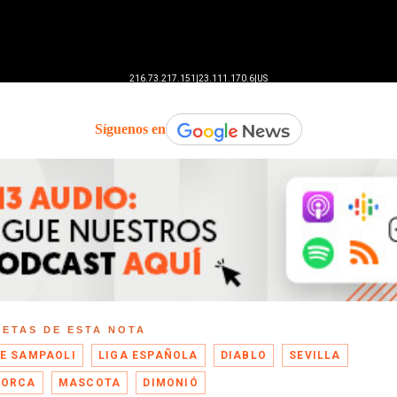
Síguenos en
UETAS DE ESTA NOTA
E SAMPAOLI
LIGA ESPAÑOLA
DIABLO
SEVILLA
LORCA
MASCOTA
DIMONIÓ