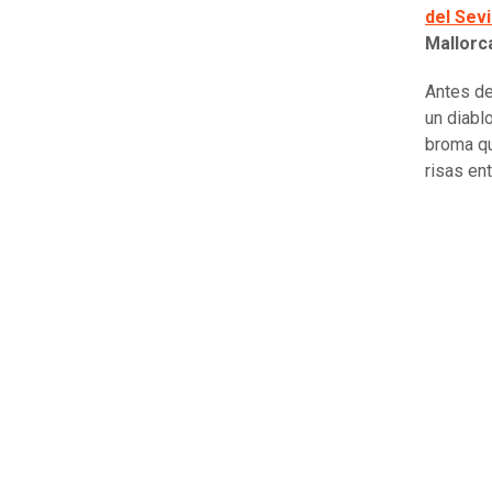
del Sevi
Mallorc
Antes del
un diabl
broma qu
risas ent