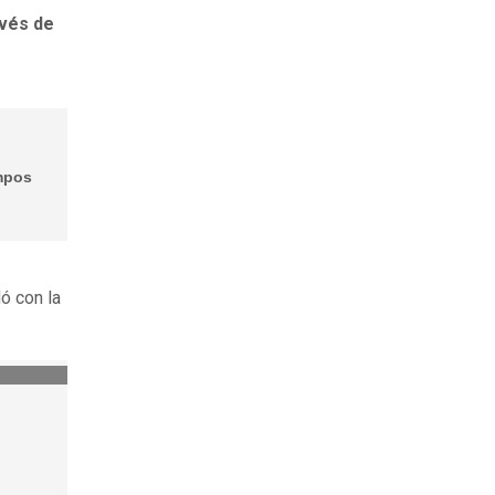
avés de
ampos
ó con la