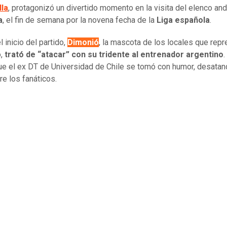
lla
, protagonizó un divertido momento en la visita del elenco and
a
, el fin de semana por la novena fecha de la
Liga española
.
 inicio del partido,
Dimonió
, la mascota de los locales que repr
o,
trató de “atacar” con su tridente al entrenador argentino
.
e el ex DT de Universidad de Chile se tomó con humor, desatan
re los fanáticos.