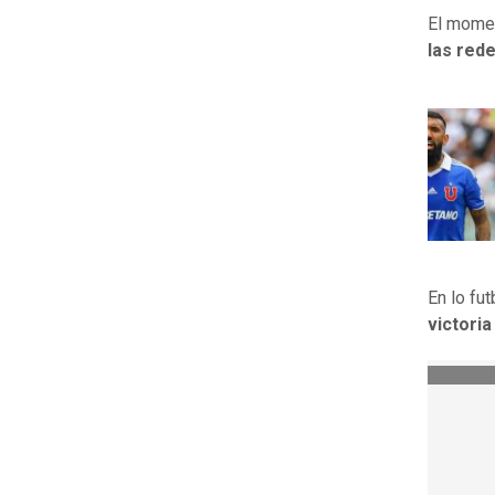
El momen
las red
En lo fu
victoria