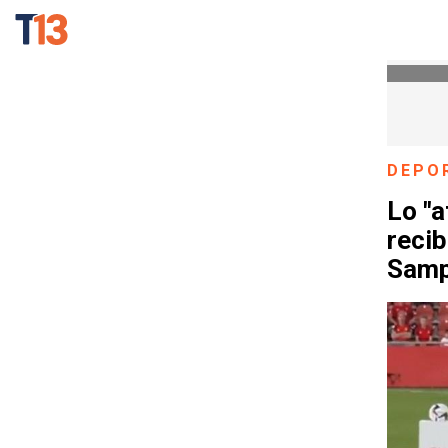
DEPO
Lo "a
recib
Samp