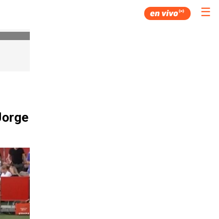
☰
Jorge