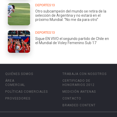
DEPORTES13
Otro subcampeón del mundo se retira de la
selección de Argentina y no estará en el
próximo Mundial: “No me da para otro”
DEPORTES13
Sigue EN VIVO el segundo partido de Chile en
el Mundial de Voley Femenino Sub 17
QUIÉNES SOMOS
TRABAJA CON NOSOTROS
ÁREA
CERTIFICADO DE
COMERCIAL
HONORARIOS 2012
POLÍTICAS COMERCIALES
MEDICIÓN ANTENAS
PROVEEDORES
CONTACTO
BRANDED CONTENT