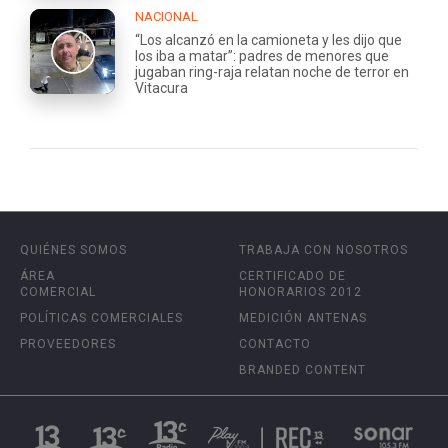
NACIONAL
“Los alcanzó en la camioneta y les dijo que
los iba a matar”: padres de menores que
jugaban ring-raja relatan noche de terror en
Vitacura
QUIÉNES SOMOS
TRABAJA CON NOSOTROS
ÁREA
CERTIFICADO DE
COMERCIAL
HONORARIOS 2012
POLÍTICAS COMERCIALES
MEDICIÓN ANTENAS
PROVEEDORES
CONTACTO
BRANDED CONTENT