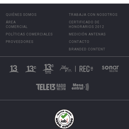
QUIÉNES SOMOS
TRABAJA CON NOSOTROS
ÁREA
CERTIFICADO DE
COMERCIAL
HONORARIOS 2012
POLÍTICAS COMERCIALES
MEDICIÓN ANTENAS
PROVEEDORES
CONTACTO
BRANDED CONTENT