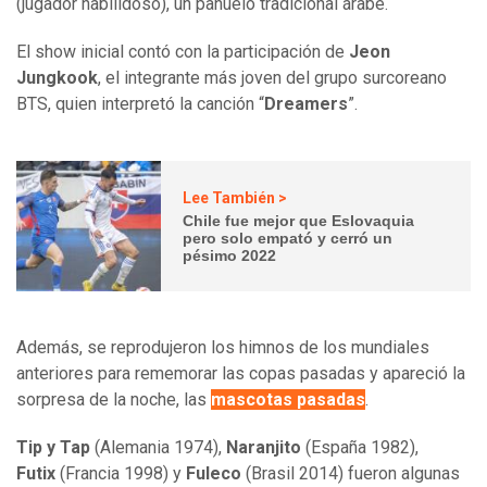
(jugador habilidoso), un pañuelo tradicional árabe.
El show inicial contó con la participación de
Jeon
Jungkook
, el integrante más joven del grupo surcoreano
BTS, quien interpretó la canción “
Dreamers
”.
Lee También >
Chile fue mejor que Eslovaquia
pero solo empató y cerró un
pésimo 2022
Además, se reprodujeron los himnos de los mundiales
anteriores para rememorar las copas pasadas y apareció la
sorpresa de la noche, las
mascotas pasadas
.
Tip y Tap
(Alemania 1974),
Naranjito
(España 1982),
Futix
(Francia 1998) y
Fuleco
(Brasil 2014) fueron algunas