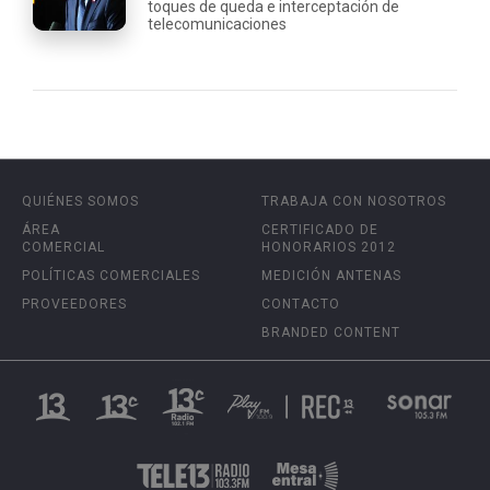
toques de queda e interceptación de
telecomunicaciones
QUIÉNES SOMOS
TRABAJA CON NOSOTROS
ÁREA
CERTIFICADO DE
COMERCIAL
HONORARIOS 2012
POLÍTICAS COMERCIALES
MEDICIÓN ANTENAS
PROVEEDORES
CONTACTO
BRANDED CONTENT