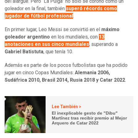
del alargue. Pero “La Pulga” no solo se coronó como un
goleador en la final, también
superó récords como
jugador de fútbol profesional
.
En primer lugar, Leo Messi se convirtió en el
máximo
goleador argentino
en los mundiales, con
13
anotaciones en sus cinco mundiales
,
superando a
Gabriel Batistuta
, que tenía 10.
Además es parte de los pocos futbolistas que ha podido
jugar en cinco Copas Mundiales:
Alemania 2006,
Sudáfrica 2010, Brasil 2014, Rusia 2018 y Catar 2022
.
Lee También >
El inexplicable gesto de "Dibu"
Martínez tras recibir premio al Mejor
Arquero de Catar 2022