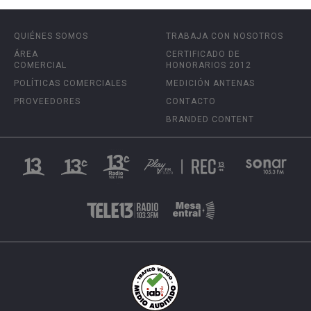
QUIÉNES SOMOS
TRABAJA CON NOSOTROS
ÁREA
CERTIFICADO DE
COMERCIAL
HONORARIOS 2012
POLÍTICAS COMERCIALES
MEDICIÓN ANTENAS
PROVEEDORES
CONTACTO
BRANDED CONTENT