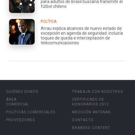
para adultos de Brasil buscaría transmitir el
fútbol chileno
POLÍTICA
Arrau explica alcances de nuevo estado de
excepción en agenda de seguridad: incluiría
toques de queda e interceptación de
telecomunicaciones
QUIÉNES SOMOS
TRABAJA CON NOSOTROS
ÁREA
CERTIFICADO DE
COMERCIAL
HONORARIOS 2012
POLÍTICAS COMERCIALES
MEDICIÓN ANTENAS
PROVEEDORES
CONTACTO
BRANDED CONTENT