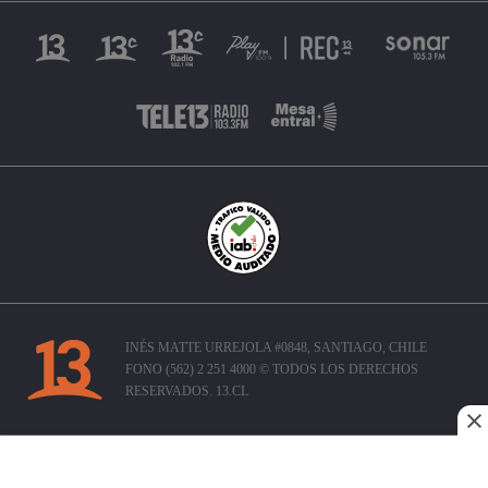
INÉS MATTE URREJOLA #0848, SANTIAGO, CHILE
FONO (562) 2 251 4000 © TODOS LOS DERECHOS
RESERVADOS. 13.CL