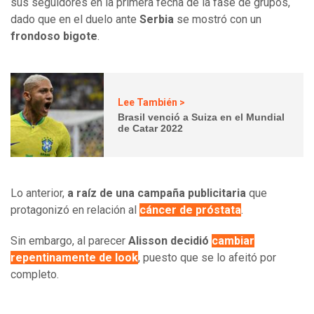
sus seguidores en la primera fecha de la fase de grupos,
dado que en el duelo ante
Serbia
se mostró con un
frondoso bigote
.
Lee También >
Brasil venció a Suiza en el Mundial
de Catar 2022
Lo anterior,
a raíz de una campaña publicitaria
que
protagonizó en relación al
cáncer de próstata
.
Sin embargo, al parecer
Alisson decidió
cambiar
repentinamente de look
, puesto que se lo afeitó por
completo.