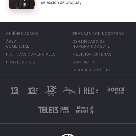
selección de Uruguay
QUIÉNES SOMOS
TRABAJA CON NOSOTROS
ÁREA
CERTIFICADO DE
COMERCIAL
HONORARIOS 2012
POLÍTICAS COMERCIALES
MEDICIÓN ANTENAS
PROVEEDORES
CONTACTO
BRANDED CONTENT