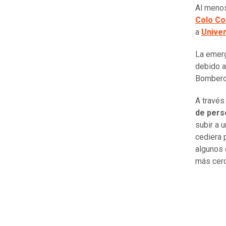
Al men
Colo Co
a
Univer
La emer
debido a
Bombero
A través
de pers
subir a 
cediera 
algunos 
más cerc