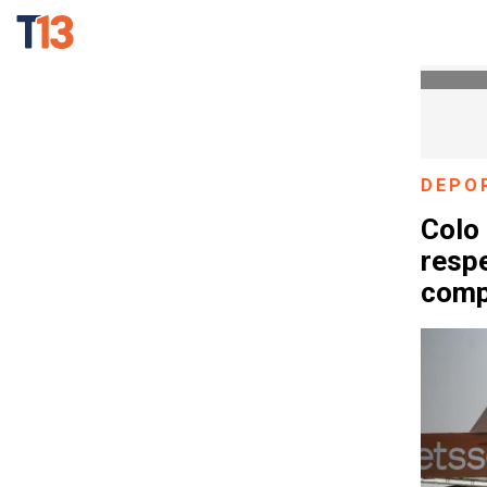
DEPO
Colo 
resp
comp