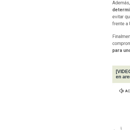
Además, 
determi
evitar q
frente a 
Finalmen
compromi
para un
[VIDEO
en ar