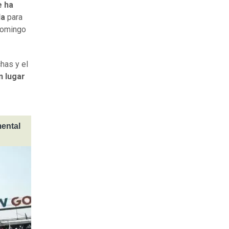
e ha
da
para
 domingo
has y el
n lugar
ental