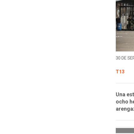
30 DE SE
T13
Una es
ocho he
arengaz