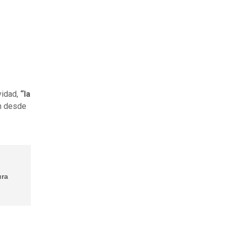
vidad,
“la
n desde
ura