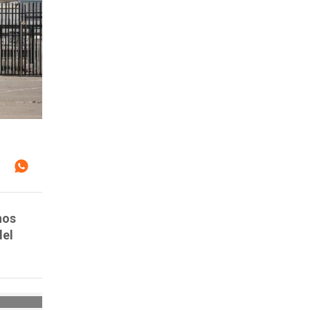
nos
del