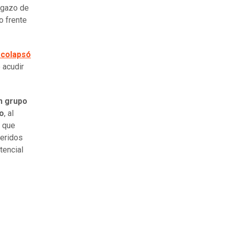
ngazo de
o frente
 colapsó
 acudir
n grupo
o
, al
n que
heridos
tencial