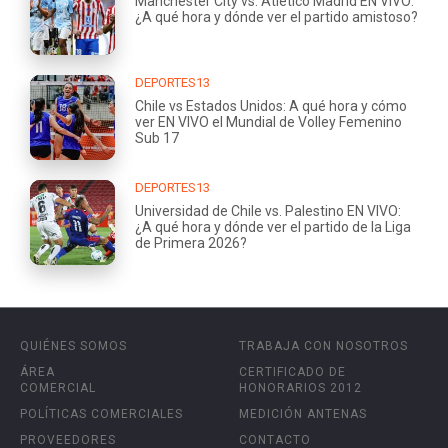
Manchester City vs. Atlético Madrid EN VIVO:
¿A qué hora y dónde ver el partido amistoso?
DEPORTES13
Chile vs Estados Unidos: A qué hora y cómo
ver EN VIVO el Mundial de Volley Femenino
Sub 17
DEPORTES13
Universidad de Chile vs. Palestino EN VIVO:
¿A qué hora y dónde ver el partido de la Liga
de Primera 2026?
QUIÉNES SOMOS
TRABAJA CON NOSOTROS
ÁREA
CERTIFICADO DE
COMERCIAL
HONORARIOS 2012
POLÍTICAS COMERCIALES
MEDICIÓN ANTENAS
PROVEEDORES
CONTACTO