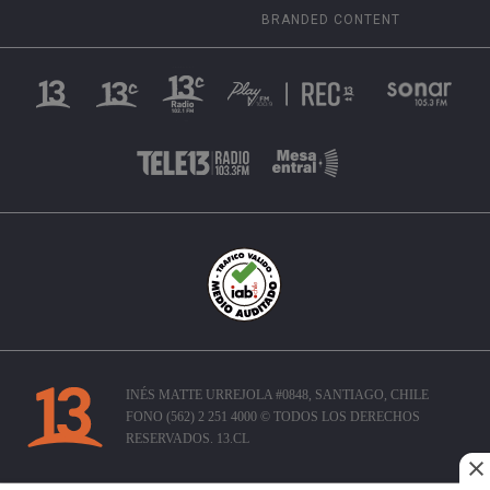
BRANDED CONTENT
INÉS MATTE URREJOLA #0848, SANTIAGO, CHILE
FONO (562) 2 251 4000 © TODOS LOS DERECHOS
RESERVADOS. 13.CL