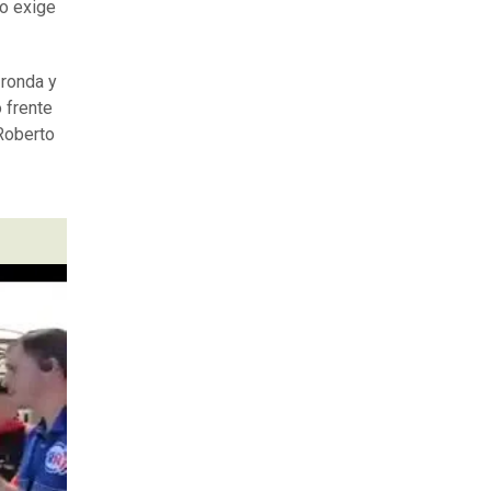
no exige
 ronda y
 frente
 Roberto