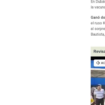
En Dubái
la vacuna
Ganó dos
el ruso 
al sorpr
Bautista
Revisa