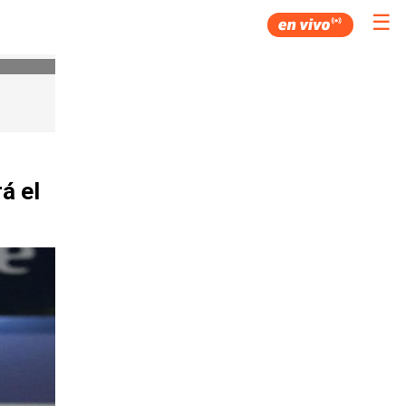
☰
á el