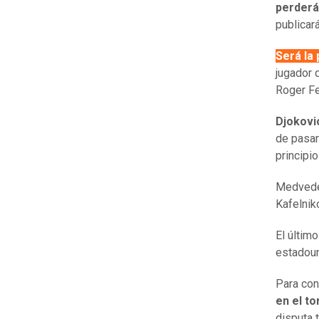
perderá
publicar
Será la
jugador 
Roger Fe
Djokovi
de pasar
principi
Medvedev
Kafelnik
El último
estadoun
Para con
en el t
disputa 