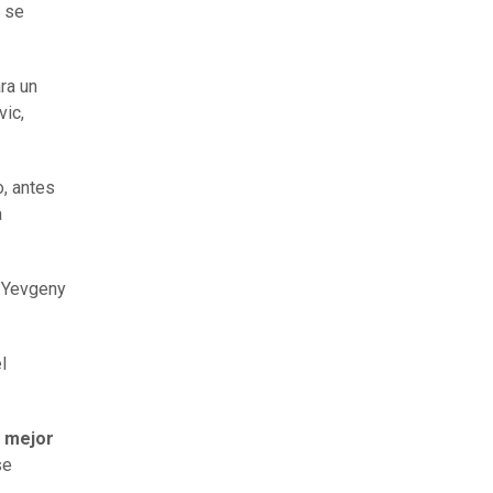
e se
ra un
vic,
, antes
a
s Yevgeny
l
o mejor
se