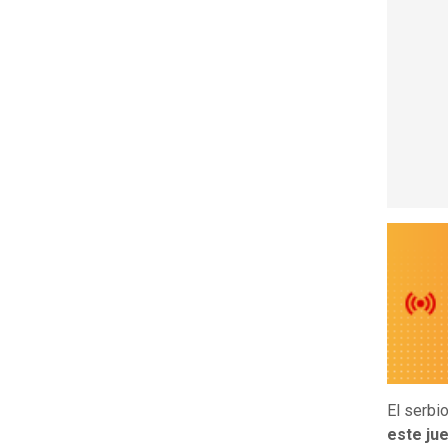
El serbi
este ju