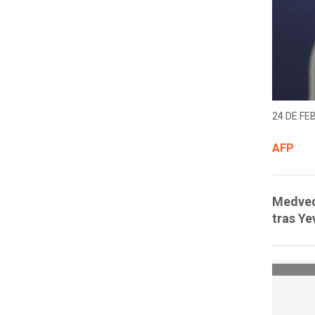
24 DE FE
AFP
Medvede
tras Ye