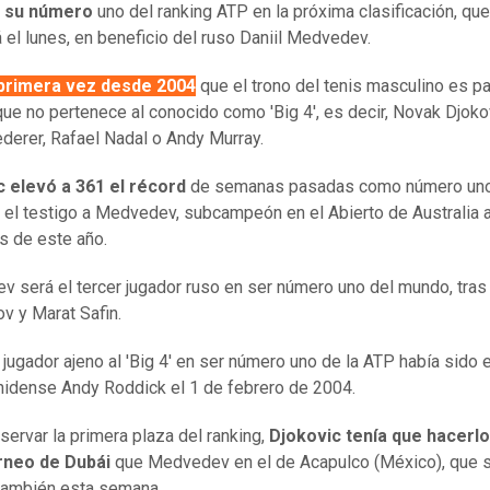
 su número
uno del ranking ATP en la próxima clasificación, qu
á el lunes, en beneficio del ruso Daniil Medvedev.
 primera vez desde 2004
que el trono del tenis masculino es pa
que no pertenece al conocido como 'Big 4', es decir, Novak Djoko
derer, Rafael Nadal o Andy Murray.
c elevó a 361 el récord
de semanas pasadas como número uno
 el testigo a Medvedev, subcampeón en el Abierto de Australia 
os de este año.
 será el tercer jugador ruso en ser número uno del mundo, tra
ov y Marat Safin.
 jugador ajeno al 'Big 4' en ser número uno de la ATP había sido e
idense Andy Roddick el 1 de febrero de 2004.
servar la primera plaza del ranking,
Djokovic tenía que hacerl
orneo de Dubái
que Medvedev en el de Acapulco (México), que 
también esta semana.