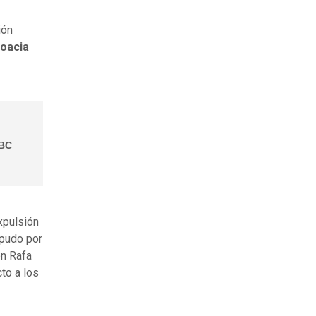
ión
roacia
BBC
xpulsión
 pudo por
ón Rafa
to a los