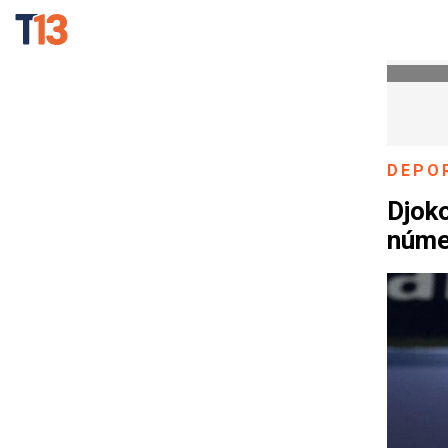
DEPO
Djoko
núme