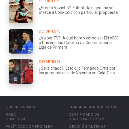
DEPORTES13
¿Efecto Vozinha?: Futbolista nigeriano se
ofrece a Colo-Colo con particular propuesta
DEPORTES13
¿Va por TV?: A qué hora y cómo ver EN VIVO
a Universidad Católica vs. Cobresal por la
Liga de Primera
DEPORTES13
¿Será citado?: Esto dijo Fernando Ortiz por
los primeros días de Vozinha en Colo-Colo
QUIÉNES SOMOS
TRABAJA CON NOSOTROS
ÁREA
CERTIFICADO DE
COMERCIAL
HONORARIOS 2012
POLÍTICAS COMERCIALES
MEDICIÓN ANTENAS