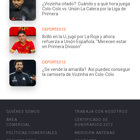
¿Vozinha citado?: Cuándo y a qué hora juega
Colo-Colo vs. Unión La Calera por la Liga de
Primera
DEPORTES13
Brilló en la U, jugó por La Roja y ahora
refuerza a Unión Española: "Merecen estar
en Primera División"
DEPORTES13
¿Se vende la amarilla?: Así puedes conseguir
la camiseta de Vozinha en Colo-Colo
QUIÉNES SOMOS
TRABAJA CON NOSOTROS
ÁREA
CERTIFICADO DE
COMERCIAL
HONORARIOS 2012
POLÍTICAS COMERCIALES
MEDICIÓN ANTENAS