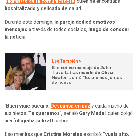
padrastro de la comunicadora
, quien se encontraba
hospitalizado y delicado de salud
.
Durante este domingo,
la pareja dedicó emotivos
mensajes
a través de redes sociales,
luego de conocer
la noticia
.
Lee También >
El emotivo mensaje de John
Travolta tras muerte de Olivia
Newton-John: "Estaremos juntos
de nuevo"
"
Buen viaje suegro
.
Descansa en paz
y cuida mucho de
tus nietos.
Te queremos
", señaló
Gary Medel
, quien colgó
una fotografía junto al hombre.
Eso mientras que
Cristina Morales
escribió:
"vuela alto,