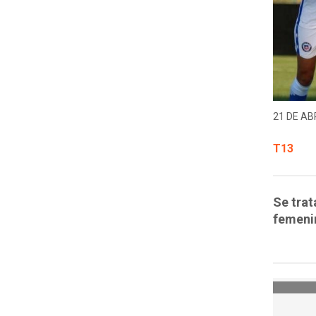
21 DE ABR
T13
Se trat
femenin