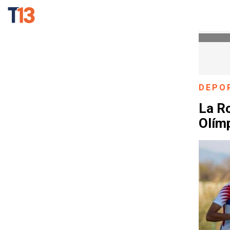
DEPO
La Ro
Olím