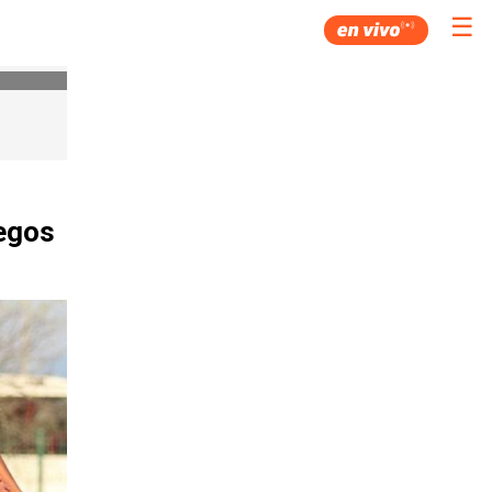
☰
uegos