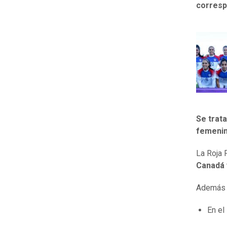
corresp
Se trata
femenino
La Roja 
Canadá 
Además d
En el