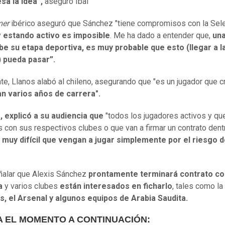
esa la idea”,
aseguró Ibai
mer
ibérico aseguró que Sánchez "tiene compromisos con la Sel
y
estando activo es imposible
. Me ha dado a entender que,
un
be su etapa deportiva, es muy probable que esto (llegar a l
 pueda pasar”.
te, Llanos alabó al chileno, asegurando que "es un jugador que 
an varios años de carrera".
 explicó a su audiencia que
"todos los jugadores activos y qu
s con sus respectivos clubes o que van a firmar un contrato dent
 muy difícil que vengan a jugar simplemente por el riesgo 
ñalar que Alexis Sánchez
prontamente terminará contrato co
a
y varios clubes
están interesados en ficharlo
, tales como la
s, el Arsenal y algunos equipos de Arabia Saudita.
A EL MOMENTO A CONTINUACIÓN: