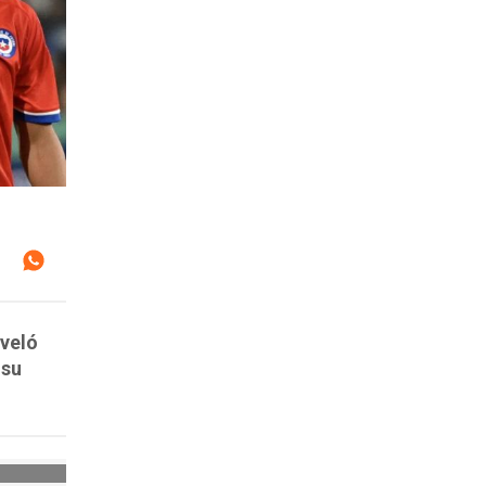
eveló
 su