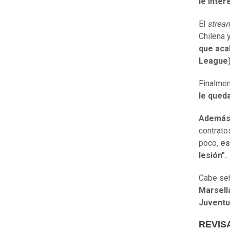
le inter
El
strea
Chilena 
que aca
League)
Finalmen
le qued
Además,
contrato
poco,
es
lesión".
Cabe se
Marsell
Juventu
REVIS