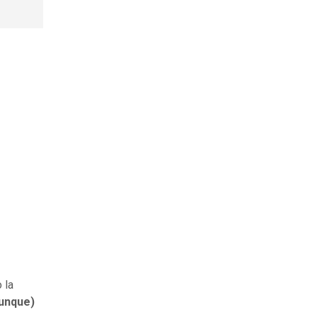
 la
aunque)