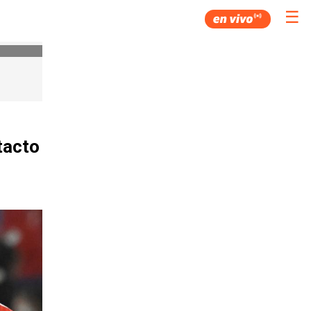
☰
ntacto