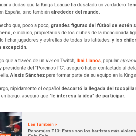
ugar a dudas que la Kings League ha desatado un verdadero
fe
en España, sino también
alrededor del mundo.
hecho que, poco a poco,
grandes figuras del fútbol se estén
meno,
e incluso, propietarios de los clubes de la mencionada lig
do fichar jugadores y estrellas de todas las latitudes,
y los chile
a excepción.
go que a través de un
live
en Twitch,
Ibai Llanos
, popular
stream
y presidente del "Porcinos FC", aseguró haber contactado al del
ella,
Alexis Sánchez
para formar parte de su equipo en la King
rgo, rápidamente el español
descartó la llegada del tocopilla
 embargo, aseguró que
"le interesa la idea" de participar.
Lee También >
Reportajes T13: Estos son los barristas más violen
Colo Colo