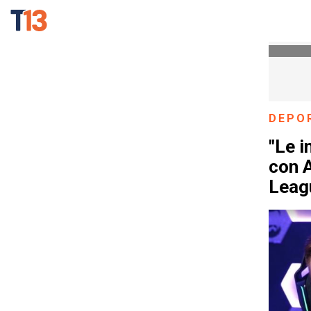
DEPO
"Le i
con A
Leag