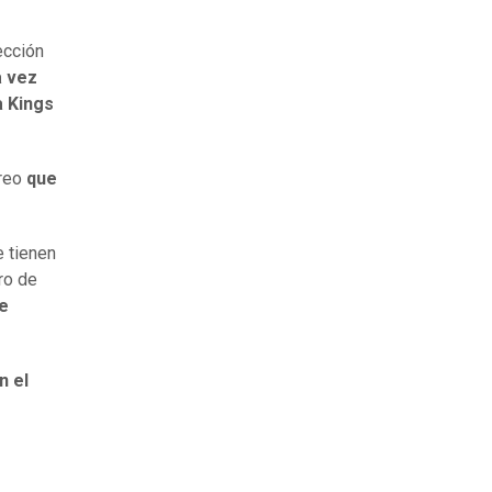
ección
a vez
a Kings
creo
que
e tienen
ro de
de
n el