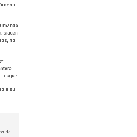
nómeno
 sumando
a, siguen
nos, no
er
antero
s League.
no a su
tos de