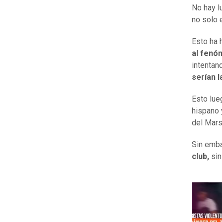
No hay l
no solo 
Esto ha 
al fenó
intentan
serían l
Esto lue
hispano 
del Mars
Sin emba
club,
sin