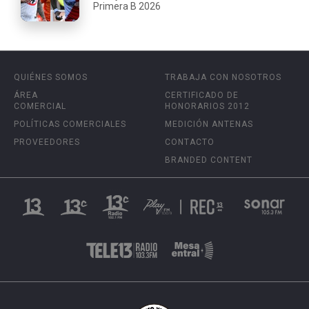
Primera B 2026
QUIÉNES SOMOS
TRABAJA CON NOSOTROS
ÁREA
CERTIFICADO DE
COMERCIAL
HONORARIOS 2012
POLÍTICAS COMERCIALES
MEDICIÓN ANTENAS
PROVEEDORES
CONTACTO
BRANDED CONTENT