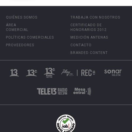
QUIÉNES SOMOS
TRABAJA CON NOSOTROS
ÁREA
CERTIFICADO DE
COMERCIAL
HONORARIOS 2012
POLÍTICAS COMERCIALES
MEDICIÓN ANTENAS
PROVEEDORES
CONTACTO
BRANDED CONTENT