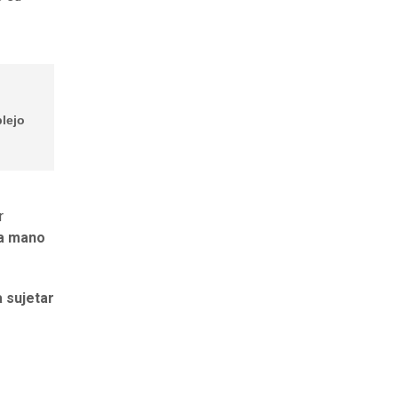
plejo
r
la mano
a sujetar