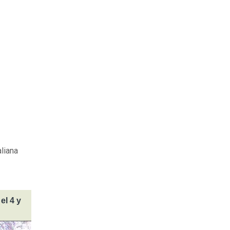
liana
el 4 y