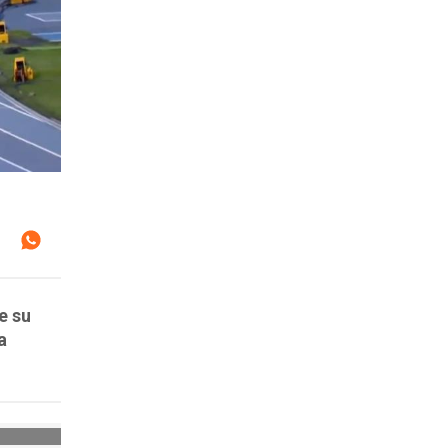
e su
a