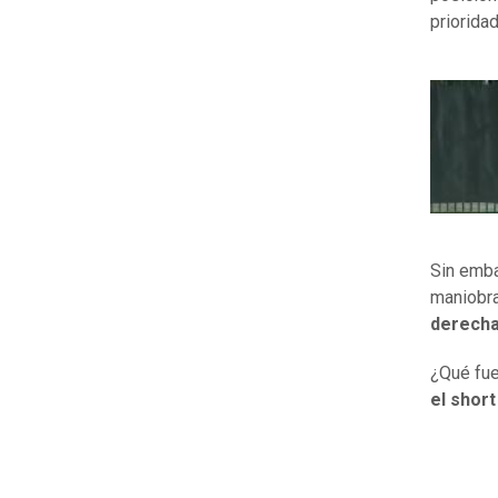
prioridad
Sin emba
maniobra
derecha
¿Qué fue
el shor