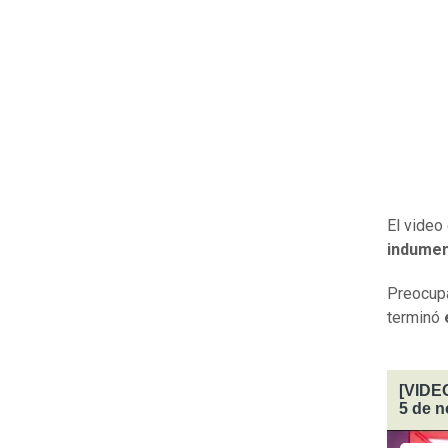
El video
indumen
Preocupa
terminó
[VIDEO
5 de 