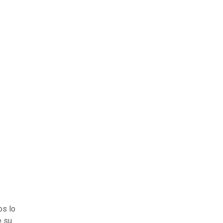
os lo
e su