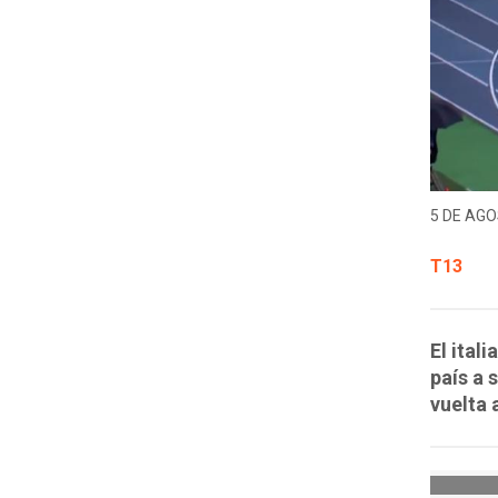
5 DE AGO
T13
El ital
país a 
vuelta 