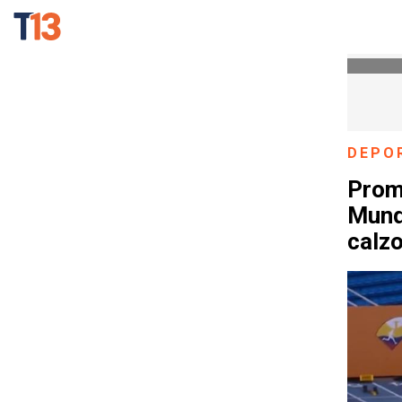
DEPO
Prome
Mundi
calzo