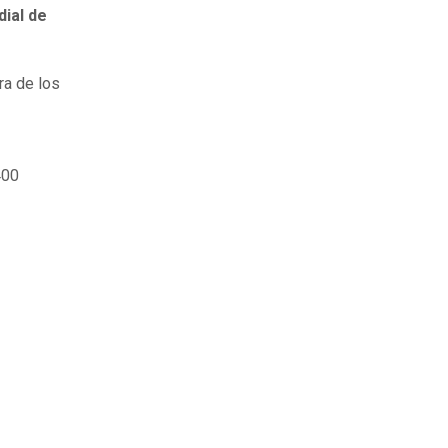
ial de
era de los
400