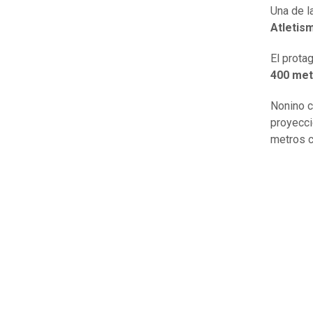
Una de l
Atletis
El protag
400 met
Nonino c
proyecci
metros c