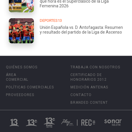
qué hora es el Superclásico de la Liga
Femenina 2026
DEPORTES13
Unión Española vs. D. Antofagasta: Resumen
y resultado del partido de la Liga de Ascenso
QUIÉNES SOMOS
TRABAJA CON NOSOTROS
ÁREA
CERTIFICADO DE
COMERCIAL
HONORARIOS 2012
POLÍTICAS COMERCIALES
MEDICIÓN ANTENAS
PROVEEDORES
CONTACTO
BRANDED CONTENT