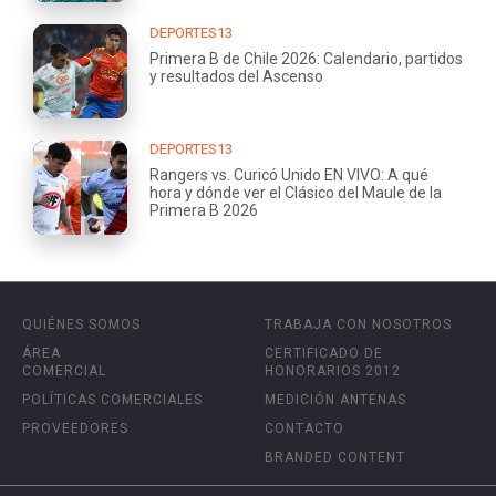
DEPORTES13
Primera B de Chile 2026: Calendario, partidos
y resultados del Ascenso
DEPORTES13
Rangers vs. Curicó Unido EN VIVO: A qué
hora y dónde ver el Clásico del Maule de la
Primera B 2026
QUIÉNES SOMOS
TRABAJA CON NOSOTROS
ÁREA
CERTIFICADO DE
COMERCIAL
HONORARIOS 2012
POLÍTICAS COMERCIALES
MEDICIÓN ANTENAS
PROVEEDORES
CONTACTO
BRANDED CONTENT