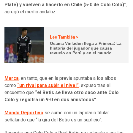
Plate) y vuelven a hacerlo en Chile (5-0 de Colo Colo)
”,
agregó el medio andaluz.
Lee También >
Osama Vinladen llega a Primera: La
historia del jugador que causa
revuelo en Perú y en el mundo
Marca
, en tanto, que en la previa apuntaba a los albos
como
“un rival para subir el nivel”
, expuso tras el
encuentro que
“el Betis se lleva otro saco ante Colo
Colo y registra un 9-0 en dos amistosos”
.
Mundo Deportivo
se sumó con un lapidario titular,
señalando que “la gira del Betis es un suplicio”.
Recordar que Colo Colo y Real Betis se volverán a ver las