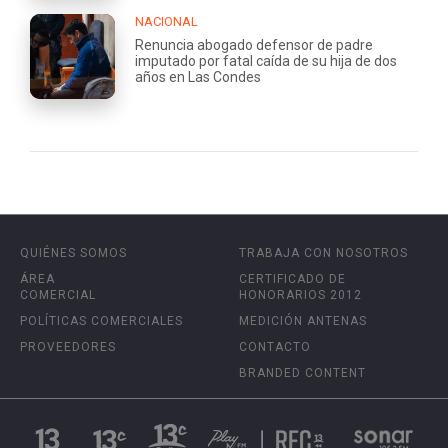
NACIONAL
Renuncia abogado defensor de padre
imputado por fatal caída de su hija de dos
años en Las Condes
QUIÉNES SOMOS
TRABAJA CON NOSOTROS
ÁREA
CERTIFICADO DE
COMERCIAL
HONORARIOS 2012
POLÍTICAS COMERCIALES
MEDICIÓN ANTENAS
PROVEEDORES
CONTACTO
BRANDED CONTENT