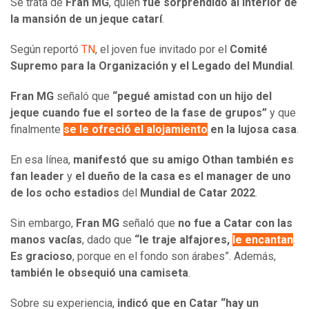
Se trata de
Fran MG
, quien
fue sorprendido al interior de
la mansión de un jeque catarí
.
Según reportó
TN
, el joven fue invitado por el
Comité
Supremo para la Organización y el Legado del Mundial
.
Fran MG
señaló que
“pegué amistad con un hijo del
jeque cuando fue el sorteo de la fase de grupos”
y que
finalmente
se le ofreció el alojamiento
en la lujosa casa
.
En esa línea,
manifestó que su amigo Othan también es
fan leader
y
el dueño de la casa es el manager de uno
de los ocho estadios
del
Mundial de Catar 2022
.
Sin embargo,
Fran MG
señaló que
no fue a Catar con las
manos vacías
, dado que
“le traje alfajores,
le encantan
.
Es gracioso
, porque en el fondo son árabes”. Además,
también le obsequió una camiseta
.
Sobre su experiencia,
indicó que en Catar “hay un