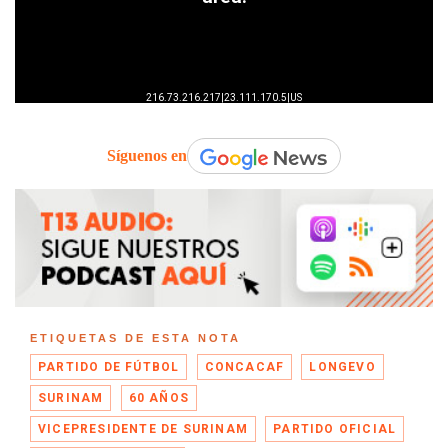
Síguenos en
ETIQUETAS DE ESTA NOTA
PARTIDO DE FÚTBOL
CONCACAF
LONGEVO
SURINAM
60 AÑOS
VICEPRESIDENTE DE SURINAM
PARTIDO OFICIAL