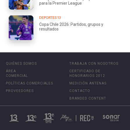
para la Premier League
DEPORTES13
Copa Chile 2026: Partidos, grupos y
resultados
QUIÉNES SOMOS
TRABAJA CON NOSOTROS
ÁREA
CERTIFICADO DE
COMERCIAL
HONORARIOS 2012
POLÍTICAS COMERCIALES
MEDICIÓN ANTENAS
PROVEEDORES
CONTACTO
BRANDED CONTENT