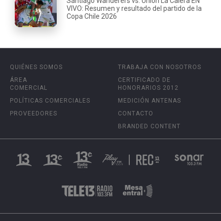
Santiago Wanderers vs. Unión La Calera EN
VIVO: Resumen y resultado del partido de la
Copa Chile 2026
QUIÉNES SOMOS
TRABAJA CON NOSOTROS
ÁREA
CERTIFICADO DE
COMERCIAL
HONORARIOS 2012
POLÍTICAS COMERCIALES
MEDICIÓN ANTENAS
PROVEEDORES
CONTACTO
BRANDED CONTENT