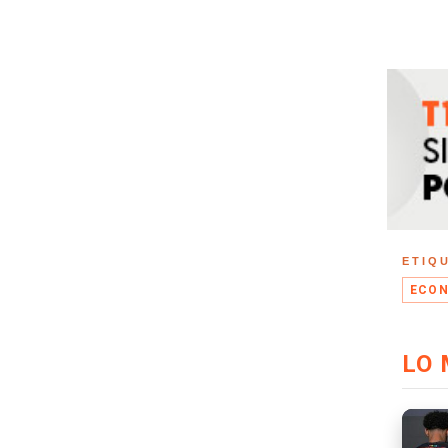
ETIQ
ECON
LO 