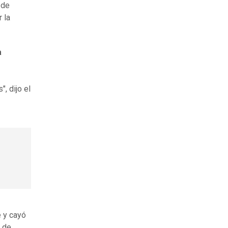
 de
 la
a
, dijo el
 y cayó
 de