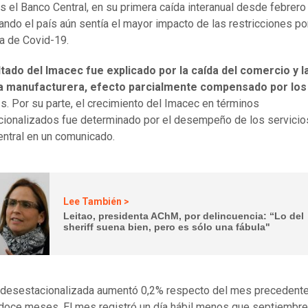
s el Banco Central, en su primera caída interanual desde febrero
ando el país aún sentía el mayor impacto de las restricciones por
a de Covid-19.
ltado del Imacec fue explicado por la caída del comercio y l
ia manufacturera, efecto parcialmente compensado por los
o
s. Por su parte, el crecimiento del Imacec en términos
ionalizados fue determinado por el desempeño de los servicios"
ntral en un comunicado.
Lee También >
Leitao, presidenta AChM, por delincuencia: “Lo del
sheriff suena bien, pero es sólo una fábula"
 desestacionalizada aumentó 0,2% respecto del mes precedente
doce meses. El mes registró un día hábil menos que septiembre