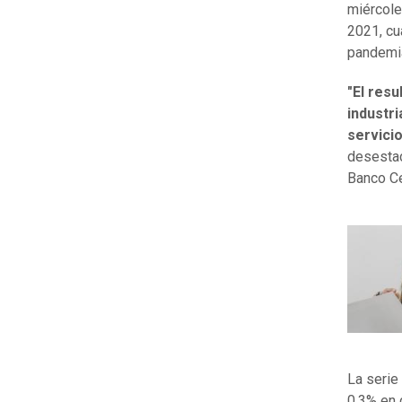
miércole
2021, cu
pandemi
"
El resu
industr
servici
desestac
Banco Ce
La serie
0,3% en 