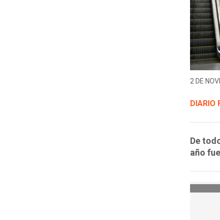
2 DE NOV
DIARIO 
De tod
año fue