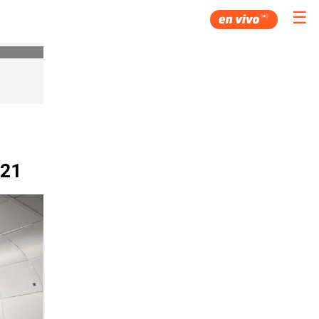
☰
021