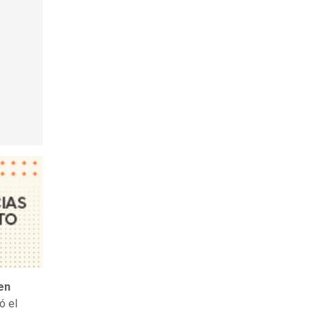
en
ó el