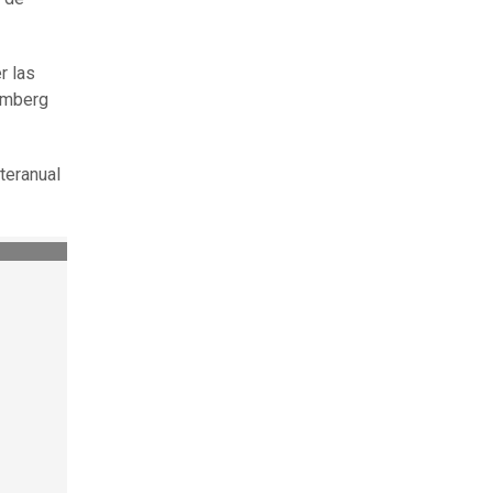
r las
oomberg
teranual