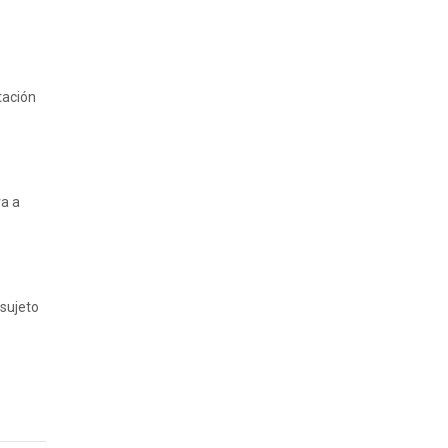
tación
va a
 sujeto