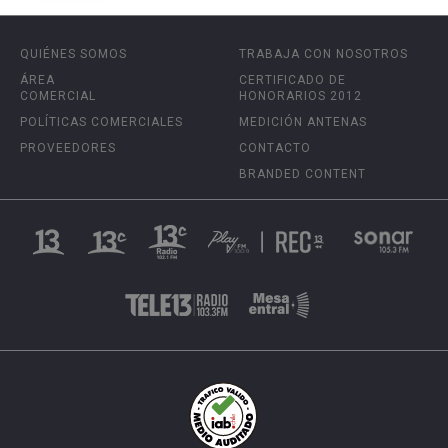
QUIÉNES SOMOS
TRABAJA CON NOSOTROS
ÁREA
CERTIFICADO DE
COMERCIAL
HONORARIOS 2012
POLÍTICAS COMERCIALES
MEDICIÓN ANTENAS
PROVEEDORES
CONTACTO
BRANDED CONTENT