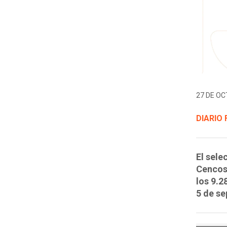
27 DE OC
DIARIO 
El sele
Cencosu
los 9.2
5 de se