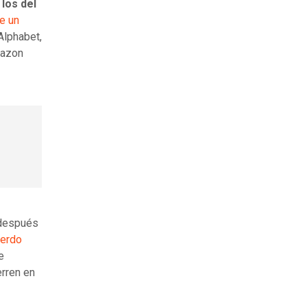
 los del
e un
Alphabet,
mazon
 después
uerdo
e
erren en