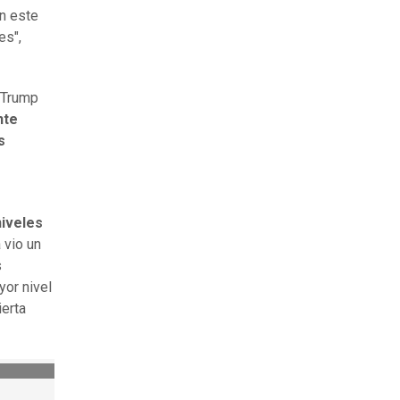
en este
es",
 Trump
nte
s
niveles
 vio un
s
yor nivel
ierta