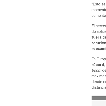
"Esto se
momento,
comentó 
El secre
de aplic
fuera d
restricc
reexami
En Europ
récord, 
boom
de
máximos 
desde e
distanci