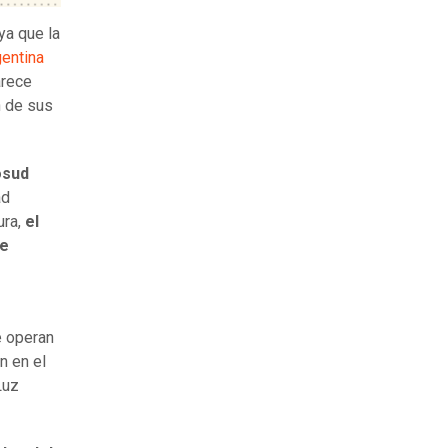
ya que la
gentina
arece
n de sus
osud
ad
ura,
el
de
e operan
n en el
Luz