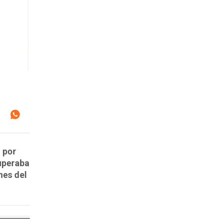
 por
uperaba
nes del