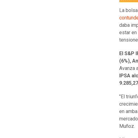
La bolsa
contunde
daba imp
estar en
tensione
El S&P 
(6%), A
Avanza a
IPSA al
9.285,27
"El triu
crecimie
en ambas
mercado 
Muñoz.