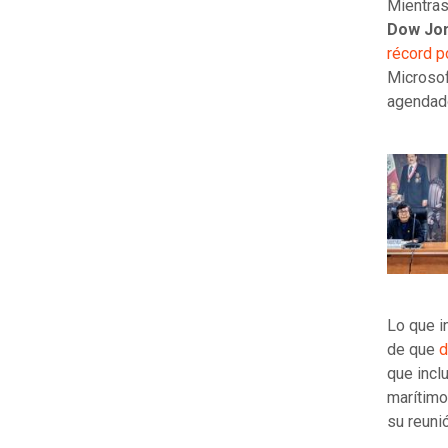
Mientra
Dow Jo
récord p
Microsof
agendado
Lo que i
de que
d
que incl
marítimo
su reuni