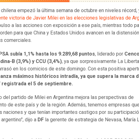
 chilena empezó la última semana de octubre en niveles récord, 
nte victoria de Javier Milei en las elecciones legislativas de Ar
ulso a las acciones con exposición a ese país, mientras todo p
 orden para que China y Estados Unidos avancen en la distensió
s comerciales.
IPSA subía 1,1% hasta los 9.289,68 puntos
, liderado por
Cenc
ndina-B (3,9%) y CCU (3,4%)
, ya que sorpresivamente La Libert
rrasó en los comicios de este domingo. Con esta positiva apert
canza máximos históricos intradía, ya que supera la marca 
 registrada el 5 de septiembre.
nfo del partido de Milei en Argentina mejora las perspectivas de
nto de este país y de la región. Además, tenemos empresas qu
 naciones y que tenían importantes castigos por su participació
argentino", dijo a
DF
la gerente de estrategia de Nevasa, María 