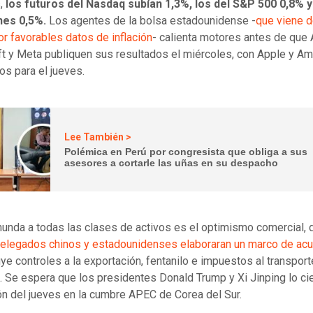
s,
los futuros del Nasdaq subían 1,3%, los del S&P 500 0,8% y
nes 0,5%.
Los agentes de la bolsa estadounidense -
que viene d
or favorables datos de inflación
- calienta motores antes de que 
t y Meta publiquen sus resultados el miércoles, con Apple y A
s para el jueves.
Lee También >
Polémica en Perú por congresista que obliga a sus
asesores a cortarle las uñas en su despacho
nunda a todas las clases de activos es el optimismo comercial,
elegados chinos y estadounidenses elaboraran un marco de ac
uye controles a la exportación, fentanilo e impuestos al transport
. Se espera que los presidentes Donald Trump y Xi Jinping lo ci
ón del jueves en la cumbre APEC de Corea del Sur.