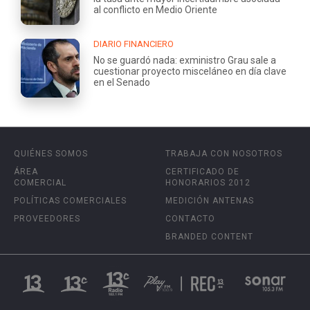
al conflicto en Medio Oriente
DIARIO FINANCIERO
No se guardó nada: exministro Grau sale a
cuestionar proyecto misceláneo en día clave
en el Senado
QUIÉNES SOMOS
TRABAJA CON NOSOTROS
ÁREA
CERTIFICADO DE
COMERCIAL
HONORARIOS 2012
POLÍTICAS COMERCIALES
MEDICIÓN ANTENAS
PROVEEDORES
CONTACTO
BRANDED CONTENT