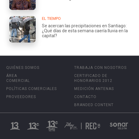
EL TIEMPO
Se acercan las precipitaciones en Santiago:
¿Qué días de esta semana caería lluvia en la
capital?
QUIÉNES SOMOS
TRABAJA CON NOSOTROS
ÁREA
CERTIFICADO DE
COMERCIAL
HONORARIOS 2012
POLÍTICAS COMERCIALES
MEDICIÓN ANTENAS
PROVEEDORES
CONTACTO
BRANDED CONTENT