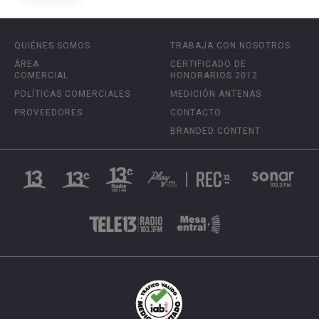
QUIÉNES SOMOS
TRABAJA CON NOSOTROS
ÁREA
CERTIFICADO DE
COMERCIAL
HONORARIOS 2012
POLÍTICAS COMERCIALES
MEDICIÓN ANTENAS
PROVEEDORES
CONTACTO
BRANDED CONTENT