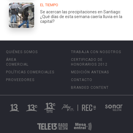
EL TIEMPO
Se acercan las precipitaciones en Santiago:
¿Qué días de esta semana caería lluvia en la
capital?
QUIÉNES SOMOS
TRABAJA CON NOSOTROS
ÁREA
CERTIFICADO DE
COMERCIAL
HONORARIOS 2012
POLÍTICAS COMERCIALES
MEDICIÓN ANTENAS
PROVEEDORES
CONTACTO
BRANDED CONTENT