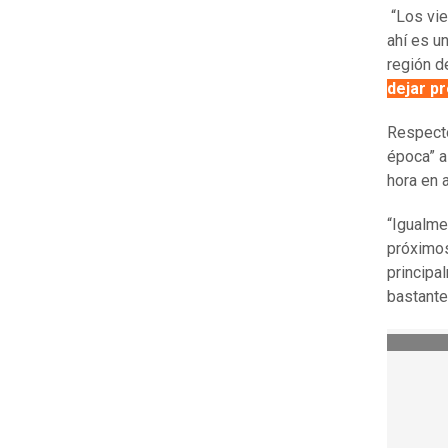
“Los vie
ahí es u
región d
dejar p
Respecto
época” a
hora en 
“Igualme
próximos
principal
bastante