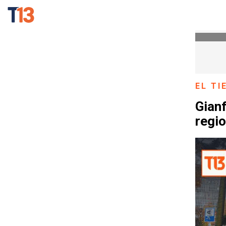
EL T
Gian
regio