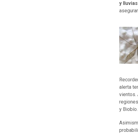
y lluvias
aseguran
Recordem
alerta t
vientos.
regiones
y Biobío.
Asimismo
probabil