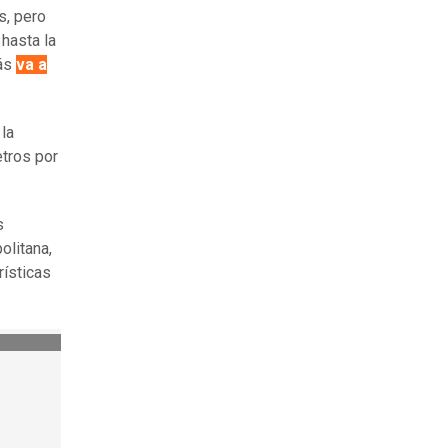
s, pero
hasta la
más
va a
 la
etros por
s
olitana,
rísticas