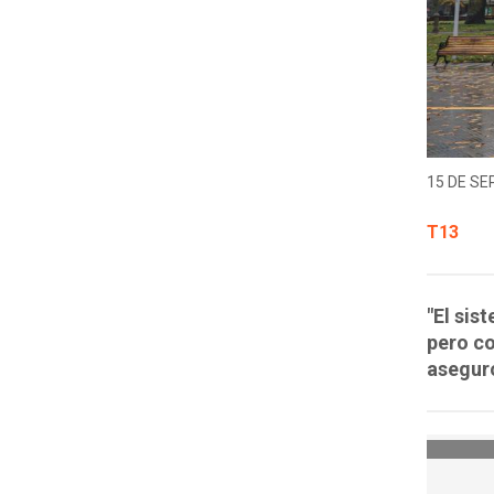
15 DE SE
T13
"El sis
pero co
asegur