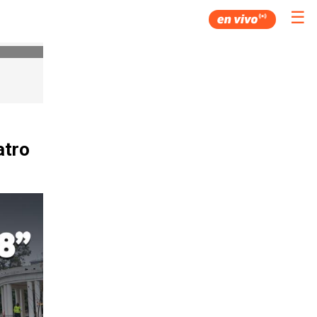
☰
atro