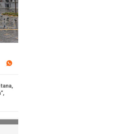
itana,
”,