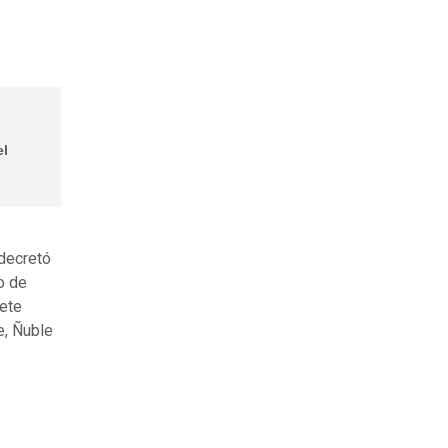
el
decretó
o de
ete
e, Ñuble