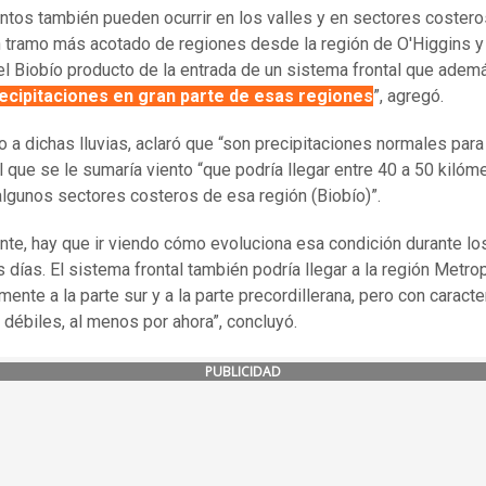
ntos también pueden ocurrir en los valles y en sectores costero
n tramo más acotado de regiones desde la región de O'Higgins y 
el Biobío producto de la entrada de un sistema frontal que ade
recipitaciones en gran parte de esas regiones
”, agregó.
 a dichas lluvias, aclaró que “son precipitaciones normales para
l que se le sumaría viento “que podría llegar entre 40 a 50 kilóm
algunos sectores costeros de esa región (Biobío)”.
nte, hay que ir viendo cómo evoluciona esa condición durante lo
 días. El sistema frontal también podría llegar a la región Metrop
mente a la parte sur y a la parte precordillerana, pero con caracte
 débiles, al menos por ahora”, concluyó.
PUBLICIDAD