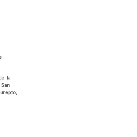
e
de la
, San
Curepto,