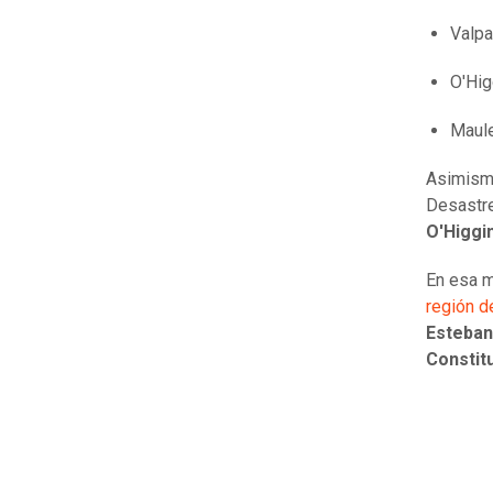
Valpa
O'Hig
Maule
Asimismo
Desastr
O'Higgi
En esa m
región d
Esteban
Constit