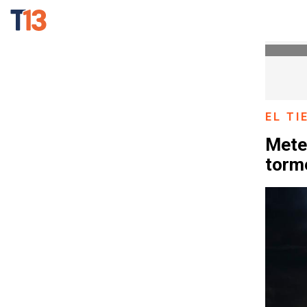
EL T
Mete
torme