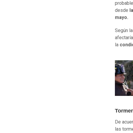
probabl
desde
la
mayo.
Según la
afectarí
la
condic
Torment
De acuer
las torm