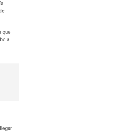
ís
de
s que
ebe a
llegar