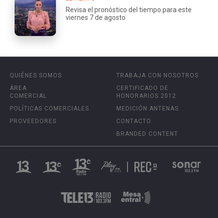
Revisa el pronóstico del tiempo para este
viernes 7 de agosto
QUIÉNES SOMOS
TRABAJA CON NOSOTROS
ÁREA
CERTIFICADO DE
COMERCIAL
HONORARIOS 2012
POLÍTICAS COMERCIALES
MEDICIÓN ANTENAS
PROVEEDORES
CONTACTO
BRANDED CONTENT