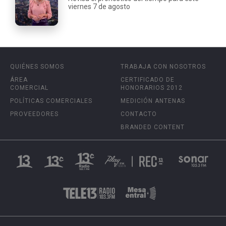
viernes 7 de agosto
QUIÉNES SOMOS
TRABAJA CON NOSOTROS
ÁREA
CERTIFICADO DE
COMERCIAL
HONORARIOS 2012
POLÍTICAS COMERCIALES
MEDICIÓN ANTENAS
PROVEEDORES
CONTACTO
BRANDED CONTENT