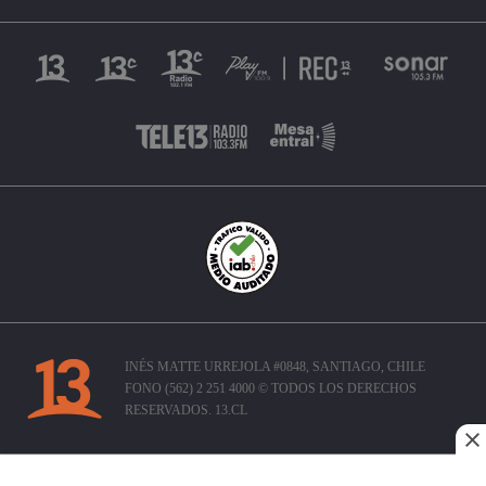
INÉS MATTE URREJOLA #0848, SANTIAGO, CHILE
FONO (562) 2 251 4000 © TODOS LOS DERECHOS
RESERVADOS. 13.CL